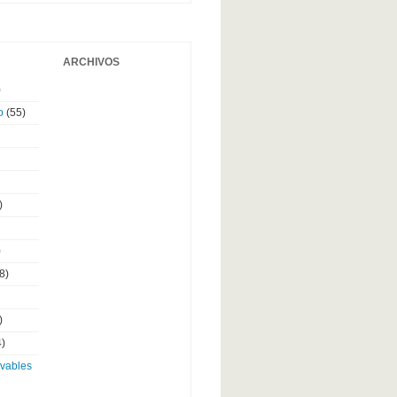
ARCHIVOS
)
o
(55)
)
)
8)
)
)
ovables