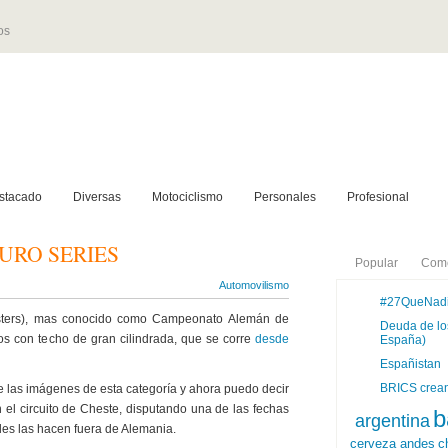
os
stacado
Diversas
Motociclismo
Personales
Profesional
URO SERIES
Popular
Come
Automovilismo
#27QueNad
ters), mas conocido como Campeonato Alemán de
Deuda de los
s con techo de gran cilindrada, que se corre
desde
España)
Españistan
BRICS crean
 las imágenes de esta categoría y ahora puedo decir
n el circuito de Cheste, disputando una de las fechas
b
argentina
es las hacen fuera de Alemania.
cerveza andes
c