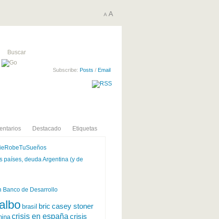
A
A
Subscribe:
Posts
/
Email
ntarios
Destacado
Etiquetas
ieRobeTuSueños
 países, deuda Argentina (y de
 Banco de Desarrollo
albo
bric
casey stoner
brasil
crisis en españa
crisis
hina