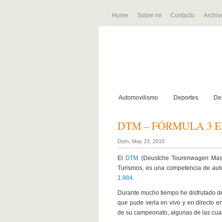
Home
Sobre mi
Contacto
Archiv
Automovilismo
Deportes
De
DTM – FÓRMULA 3 E
Dom, May 23, 2010
El
DTM
(Deustche Tourenwagen Mas
Turismos, es una competencia de auto
1.984
.
Durante mucho tiempo he disfrutado de
que pude verla en vivo y en directo e
de su campeonato, algunas de las cual