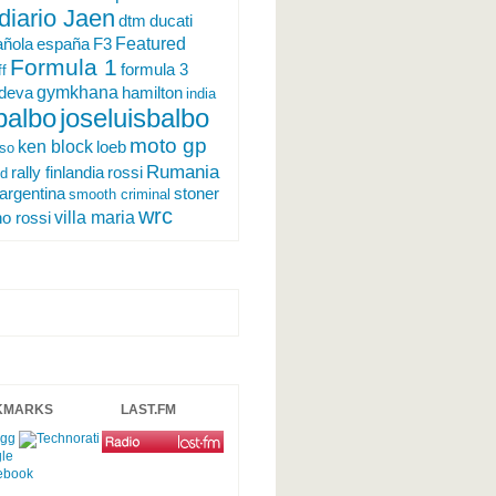
diario Jaen
ducati
dtm
Featured
españa
ñola
F3
Formula 1
formula 3
ff
gymkhana
ndeva
hamilton
india
 balbo
joseluisbalbo
moto gp
ken block
loeb
rso
Rumania
rally finlandia
rossi
nd
argentina
stoner
smooth criminal
wrc
villa maria
no rossi
KMARKS
LAST.FM