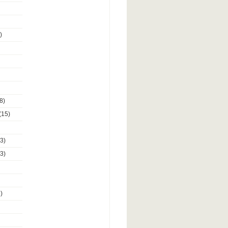
)
8)
(15)
3)
3)
)