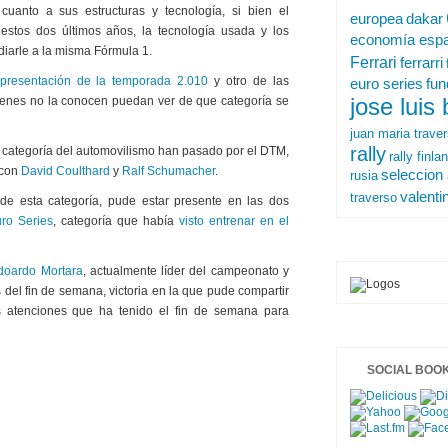
uanto a sus estructuras y tecnología, si bien el
europea
dakar
stos dos últimos años, la tecnología usada y los
economía espa
iarle a la misma Fórmula 1.
Ferrari
ferrarri
presentación de la temporada 2.010
y otro de las
euro series
fu
jose luis
ienes no la conocen puedan ver de que categoría se
juan maria trave
rally
 categoría del automovilismo han pasado por el DTM,
rally finla
 con
David Coulthard
y
Ralf Schumacher
.
seleccion 
rusia
valenti
traverso
de esta categoría, pude estar presente en las dos
ro Series
, categoría que había
visto entrenar en el
doardo Mortara
, actualmente líder del campeonato y
 del fin de semana, victoria en la que pude compartir
s atenciones que ha tenido el fin de semana para
SOCIAL BOO