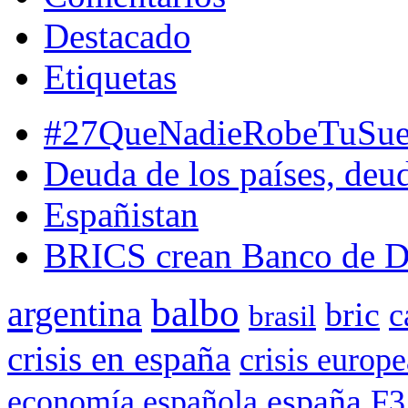
Destacado
Etiquetas
#27QueNadieRobeTuSue
Deuda de los países, deu
Españistan
BRICS crean Banco de De
balbo
argentina
bric
c
brasil
crisis en españa
crisis europe
españa
economía española
F3