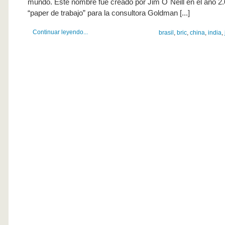
mundo. Este nombre fue creado por Jim O´Neill en el año 2
“paper de trabajo” para la consultora Goldman [...]
Continuar leyendo...
brasil
,
bric
,
china
,
india
,