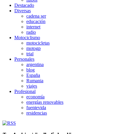
Destacado
Diversas
cadena ser
educación
internet
radio
Motociclismo
motocicletas
motogp
trial
Personales
argentina
blog
España
Rumania
viajes
Profesional
economía
energías renovables
fuentevida
residencias