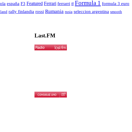
Formula 1
españa
Featured
Ferrari
ola
F3
ferrarri
formula 3 euro
ff
Rumania
seleccion argentina
rally finlandia
rossi
nland
rusia
smooth
Last.FM