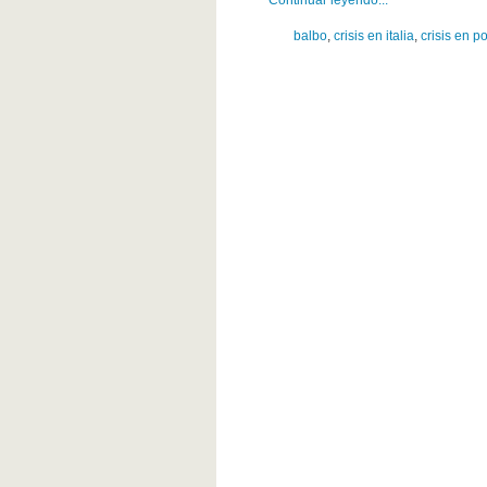
Continuar leyendo...
balbo
,
crisis en italia
,
crisis en p