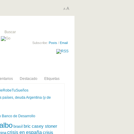
A
A
Subscribe:
Posts
/
Email
ntarios
Destacado
Etiquetas
ieRobeTuSueños
 países, deuda Argentina (y de
 Banco de Desarrollo
albo
bric
casey stoner
brasil
crisis en españa
crisis
hina