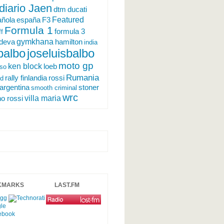
diario Jaen
ducati
dtm
Featured
españa
ñola
F3
Formula 1
formula 3
ff
gymkhana
ndeva
hamilton
india
 balbo
joseluisbalbo
moto gp
ken block
loeb
rso
Rumania
rally finlandia
rossi
nd
argentina
stoner
smooth criminal
wrc
villa maria
no rossi
KMARKS
LAST.FM