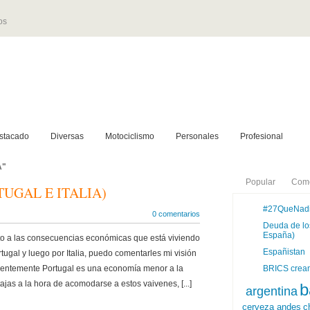
os
stacado
Diversas
Motociclismo
Personales
Profesional
A"
Popular
Come
TUGAL E ITALIA)
#27QueNad
0 comentarios
Deuda de los
España)
to a las consecuencias económicas que está viviendo
Españistan
tugal y luego por Italia, puedo comentarles mi visión
identemente Portugal es una economía menor a la
BRICS crean
ajas a la hora de acomodarse a estos vaivenes, [...]
b
argentina
cerveza andes
c