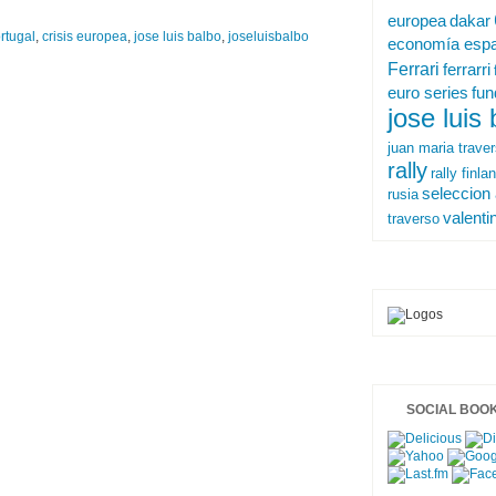
europea
dakar
ortugal
,
crisis europea
,
jose luis balbo
,
joseluisbalbo
economía espa
Ferrari
ferrarri
euro series
fu
jose luis
juan maria trave
rally
rally finla
seleccion 
rusia
valenti
traverso
SOCIAL BOO