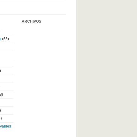
ARCHIVOS
)
o
(55)
)
)
8)
)
)
ovables